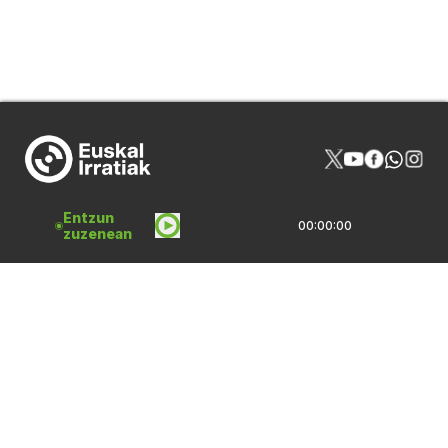
Entzun
00:00:00
zuzenean
NOR GIRA
HARREMANAK
PROGRAMAZIOA
PUBLIZITATEA
ARTXIBOA
SAREBIDE
LOGOTEKA
QUI SOMMES-NOUS?