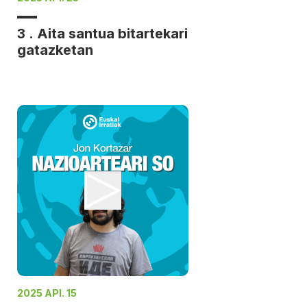
3 . Aita santua bitartekari
gatazketan
2025 API. 15