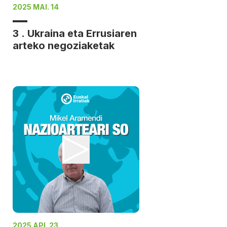
2025 MAI. 14
3 . Ukraina eta Errusiaren
arteko negoziaketak
2025 API. 23