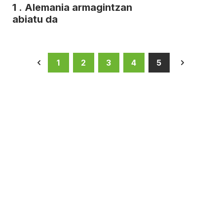
1 . Alemania armagintzan
abiatu da
1
2
3
4
5