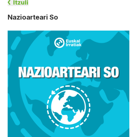
Itzuli
Nazioarteari So