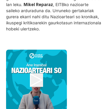
lan leku.
Mikel Reparaz
, EITBko nazioarte
saileko arduraduna da. Urruneko gertakariak
gurera ekarri nahi ditu Nazioarteari so kronikak,
ikuspegi kritikoarekin gaurkotasun internazionala
hobeki ulertzeko.