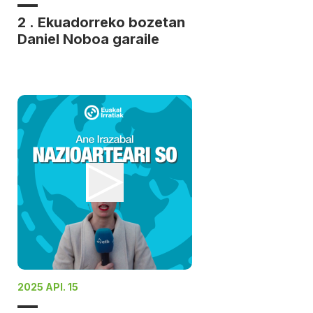
2 . Ekuadorreko bozetan
Daniel Noboa garaile
2025 API. 15