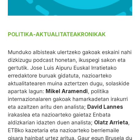
POLITIKA
-
AKTUALITATEA
KRONIKAK
Munduko albisteak ulertzeko gakoak eskaini nahi
dizkizugu podcast honetan, ikuspegi sakon eta
gertutik. Jose Luis Aipuru Euskal Irratietako
erredaktore buruak gidatuta, nazioarteko
aktualitatearen muina aztertzen dugu, solaskide
apartak lagun:
Mikel Aramendi
, politika
internazionalaren gakoak hamarkadetan irakurri
eta azaltzen aritu den analista;
David Lannes
irakaslea eta nazioarteko gaietaz Enbata
aldizkarian idazten duen analista;
Olatz Arrieta
,
ETBko kazetaria eta nazioarteko berriemaile
gisara hainbat urtez aritua. Gaur egun Brusela du