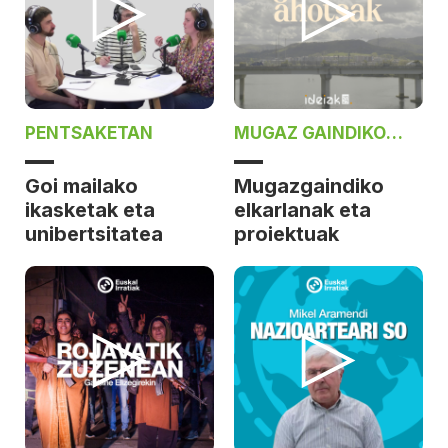
PENTSAKETAN
MUGAZ GAINDIKO
AHOTSAK
Goi mailako
Mugazgaindiko
ikasketak eta
elkarlanak eta
unibertsitatea
proiektuak