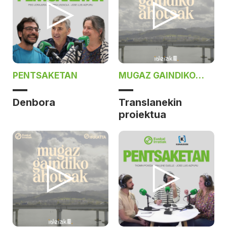
PENTSAKETAN
MUGAZ GAINDIKO
AHOTSAK
Denbora
Translanekin
proiektua