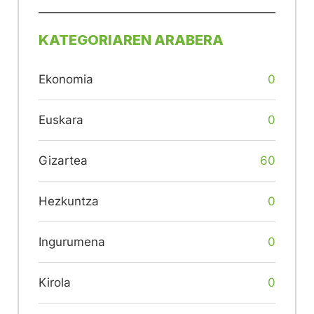
KATEGORIAREN ARABERA
Ekonomia
0
Euskara
0
Gizartea
60
Hezkuntza
0
Ingurumena
0
Kirola
0