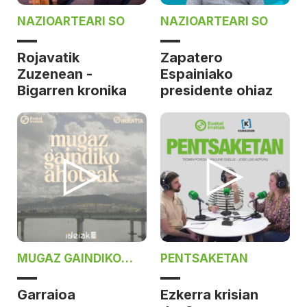
NAZIOARTEARI SO
NAZIOARTEARI SO
Rojavatik
Zapatero
Zuzenean -
Espainiako
Bigarren kronika
presidente ohiaz
MUGAZ GAINDIKO
PENTSAKETAN
AHOTSAK
Garraioa
Ezkerra krisian