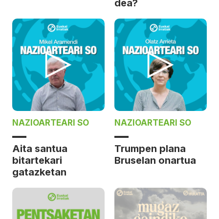
dea?
NAZIOARTEARI SO
NAZIOARTEARI SO
Aita santua
Trumpen plana
bitartekari
Bruselan onartua
gatazketan