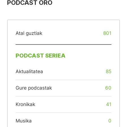
PODCAST ORO
Atal guztiak
801
PODCAST SERIEA
Aktualitatea
85
Gure podcastak
60
Kronikak
41
Musika
0