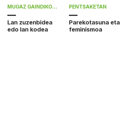
MUGAZ GAINDIKO
PENTSAKETAN
AHOTSAK
Lan zuzenbidea
Parekotasuna eta
edo lan kodea
feminismoa