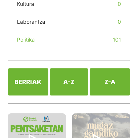
Kultura
0
Laborantza
0
Politika
101
BERRIAK
A-Z
Z-A