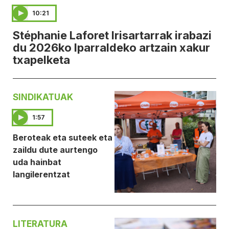
10:21
Stéphanie Laforet Irisartarrak irabazi
du 2026ko Iparraldeko artzain xakur
txapelketa
SINDIKATUAK
1:57
Beroteak eta suteek eta
zaildu dute aurtengo
uda hainbat
langilerentzat
LITERATURA