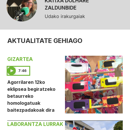
KATIXA DOLHARE
ZALDUNBIDE
Udako irakurgaiak
AKTUALITATE GEHIAGO
GIZARTEA
7:46
Agorrilaren 12ko
eklipsea begiratzeko
betaurreko
homologatuak
baitezpadakoak dira
LABORANTZA LURRAK