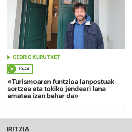
CEDRIC KURUTXET
10:44
«Turismoaren funtzioa lanpostuak
sortzea eta tokiko jendeari lana
ematea izan behar da»
IRITZIA