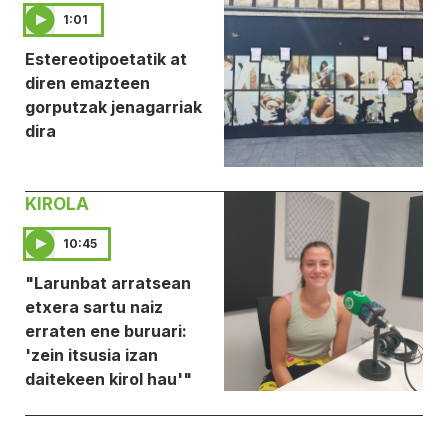
1:01
Estereotipoetatik at
diren emazteen
gorputzak jenagarriak
dira
KIROLA
10:45
"Larunbat arratsean
etxera sartu naiz
erraten ene buruari:
'zein itsusia izan
daitekeen kirol hau'"