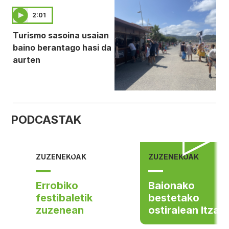
2:01
Turismo sasoina usaian
baino berantago hasi da
aurten
PODCASTAK
ZUZENEKOAK
ZUZENEKOAK
Errobiko
Baionako
festibaletik
bestetako
zuzenean
ostiralean Itzal