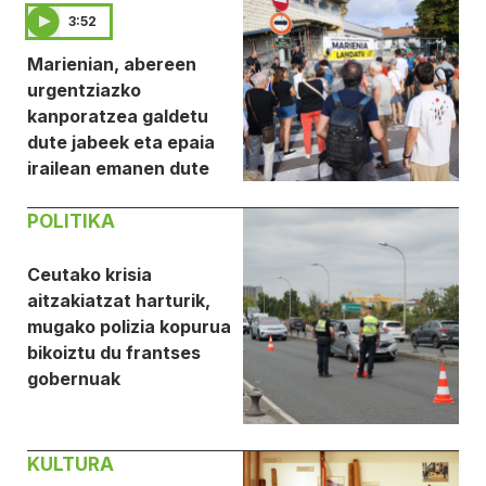
3:52
Marienian, abereen
urgentziazko
kanporatzea galdetu
dute jabeek eta epaia
irailean emanen dute
POLITIKA
Ceutako krisia
aitzakiatzat harturik,
mugako polizia kopurua
bikoiztu du frantses
gobernuak
KULTURA