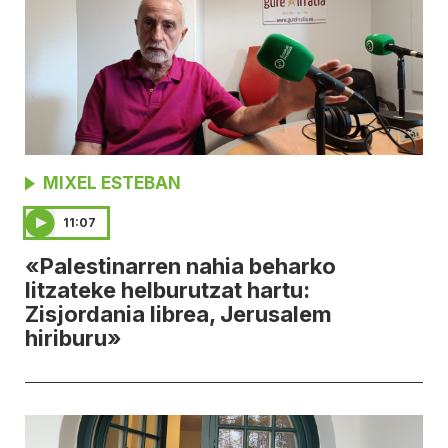
MIXEL ESTEBAN
11:07
«Palestinarren nahia beharko
litzateke helburutzat hartu:
Zisjordania librea, Jerusalem
hiriburu»