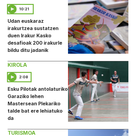
10:21
Udan euskaraz
irakurtzea sustatzen
duen Irakur Kasko
desafioak 200 irakurle
bildu ditu jadanik
KIROLA
2:08
Esku Pilotak antolaturiko
Garaziko lehen
Mastersean Plekariko
talde bat ere lehiatuko
da
TURISMOA