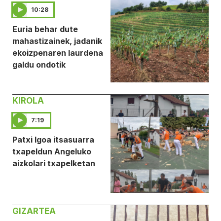
10:28
Euria behar dute
mahastizainek, jadanik
ekoizpenaren laurdena
galdu ondotik
KIROLA
7:19
Patxi Igoa itsasuarra
txapeldun Angeluko
aizkolari txapelketan
GIZARTEA