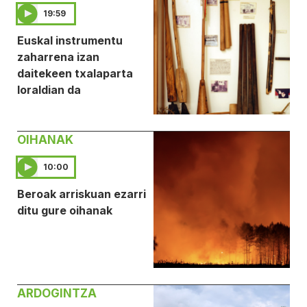
19:59
Euskal instrumentu
zaharrena izan
daitekeen txalaparta
loraldian da
OIHANAK
10:00
Beroak arriskuan ezarri
ditu gure oihanak
ARDOGINTZA