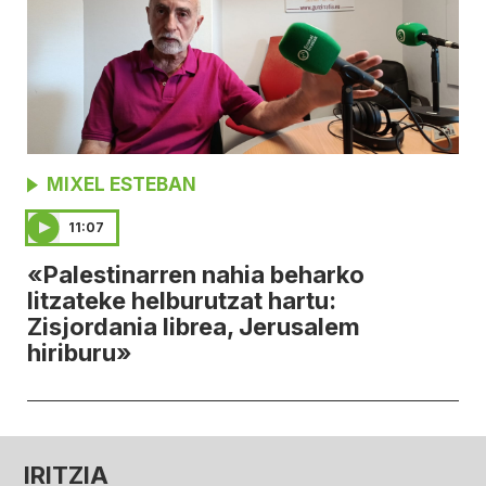
MIXEL ESTEBAN
11:07
«Palestinarren nahia beharko
litzateke helburutzat hartu:
Zisjordania librea, Jerusalem
hiriburu»
IRITZIA