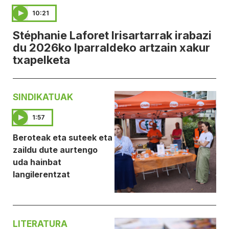
10:21
Stéphanie Laforet Irisartarrak irabazi
du 2026ko Iparraldeko artzain xakur
txapelketa
SINDIKATUAK
1:57
Beroteak eta suteek eta
zaildu dute aurtengo
uda hainbat
langilerentzat
LITERATURA