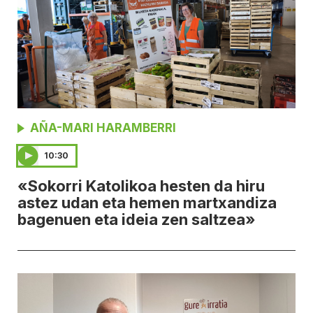
AÑA-MARI HARAMBERRI
10:30
«Sokorri Katolikoa hesten da hiru
astez udan eta hemen martxandiza
bagenuen eta ideia zen saltzea»