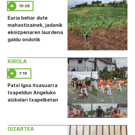
10:28
Euria behar dute
mahastizainek, jadanik
ekoizpenaren laurdena
galdu ondotik
KIROLA
7:19
Patxi Igoa itsasuarra
txapeldun Angeluko
aizkolari txapelketan
GIZARTEA