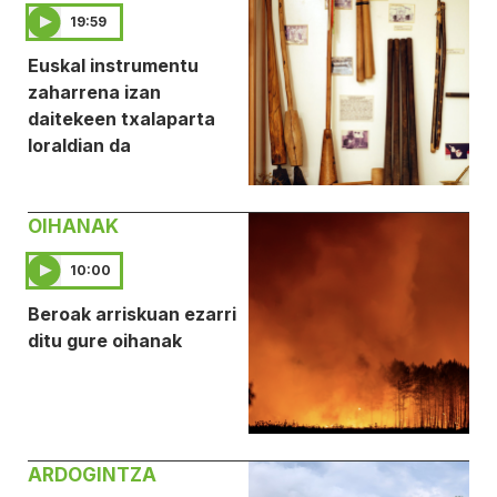
19:59
Euskal instrumentu
zaharrena izan
daitekeen txalaparta
loraldian da
OIHANAK
10:00
Beroak arriskuan ezarri
ditu gure oihanak
ARDOGINTZA