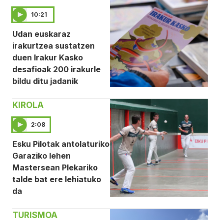
10:21
Udan euskaraz
irakurtzea sustatzen
duen Irakur Kasko
desafioak 200 irakurle
bildu ditu jadanik
KIROLA
2:08
Esku Pilotak antolaturiko
Garaziko lehen
Mastersean Plekariko
talde bat ere lehiatuko
da
TURISMOA