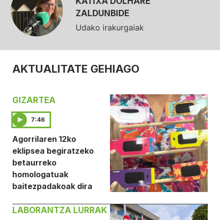
KATIXA DOLHARE
ZALDUNBIDE
Udako irakurgaiak
AKTUALITATE GEHIAGO
GIZARTEA
7:46
Agorrilaren 12ko
eklipsea begiratzeko
betaurreko
homologatuak
baitezpadakoak dira
LABORANTZA LURRAK