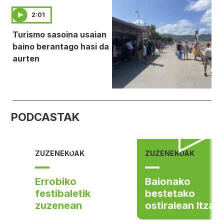
2:01
Turismo sasoina usaian
baino berantago hasi da
aurten
PODCASTAK
ZUZENEKOAK
ZUZENEKOAK
Errobiko
Baionako
festibaletik
bestetako
zuzenean
ostiralean Itzal