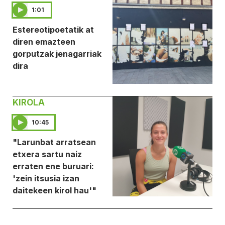
1:01
Estereotipoetatik at
diren emazteen
gorputzak jenagarriak
dira
KIROLA
10:45
"Larunbat arratsean
etxera sartu naiz
erraten ene buruari:
'zein itsusia izan
daitekeen kirol hau'"