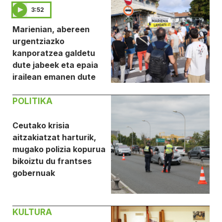
3:52
Marienian, abereen
urgentziazko
kanporatzea galdetu
dute jabeek eta epaia
irailean emanen dute
POLITIKA
Ceutako krisia
aitzakiatzat harturik,
mugako polizia kopurua
bikoiztu du frantses
gobernuak
KULTURA