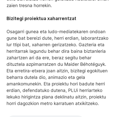
zaien tresna horrekin.
Bizitegi proiektua xaharrentzat
Osagarri gunea eta ludo-mediatekaren ondoan
gune bat bereizi dute, herri erdian, laborantzako
lur ttipi bat, xaharren gerizatzeko. Gazteria eta
herritarrak lagundu behar dira baina biztanleria
zahartzen ari da ere, beraz segitu behar
dituztela azpimarratzen du Maider Béhotéguyk.
Eta erretira-etxera joan aitzin, bizitegi egokituen
beharra dutela dio, animazio eta gela
amankomunekin. Eta proiektu hori badute herri
erdian, defendatuko dutena, PLUi herriarteko
lekuko hirigintza plana deklinatu aitzin, proiektu
horri dagozkion metro karratuen atxikitzeko.