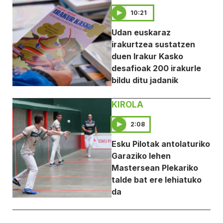
10:21
Udan euskaraz
irakurtzea sustatzen
duen Irakur Kasko
desafioak 200 irakurle
bildu ditu jadanik
KIROLA
2:08
Esku Pilotak antolaturiko
Garaziko lehen
Mastersean Plekariko
talde bat ere lehiatuko
da