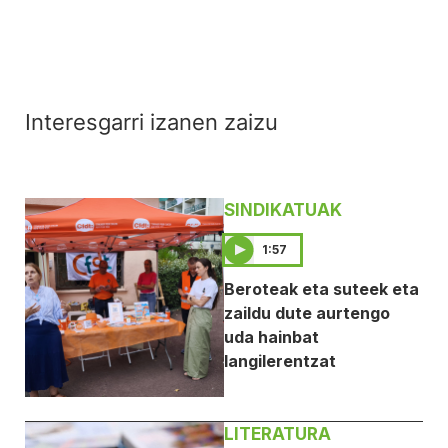
Interesgarri izanen zaizu
SINDIKATUAK
1:57
Beroteak eta suteek eta
zaildu dute aurtengo
uda hainbat
langilerentzat
LITERATURA