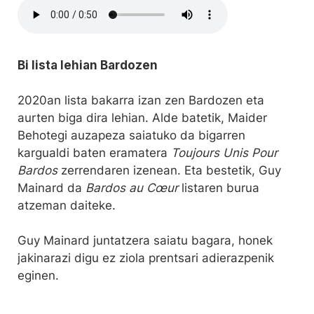
Bi lista lehian Bardozen
2020an lista bakarra izan zen Bardozen eta
aurten biga dira lehian. Alde batetik, Maider
Behotegi auzapeza saiatuko da bigarren
kargualdi baten eramatera
Toujours Unis Pour
Bardos
zerrendaren izenean. Eta bestetik, Guy
Mainard da
Bardos au Cœur
listaren burua
atzeman daiteke.
Guy Mainard juntatzera saiatu bagara, honek
jakinarazi digu ez ziola prentsari adierazpenik
eginen.