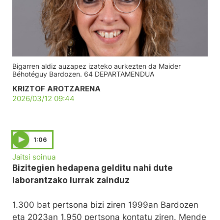
Bigarren aldiz auzapez izateko aurkezten da Maider
Béhotéguy Bardozen. 64 DEPARTAMENDUA
KRIZTOF AROTZARENA
2026/03/12 09:44
1:06
Jaitsi soinua
Bizitegien hedapena gelditu nahi dute
laborantzako lurrak zainduz
1.300 bat pertsona bizi ziren 1999an Bardozen
eta 2023an 1.950 pertsona kontatu ziren. Mende