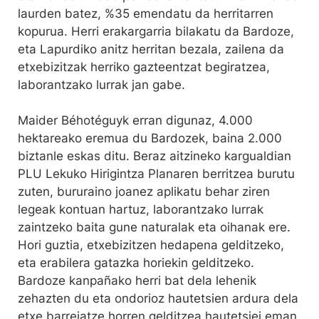
laurden batez, %35 emendatu da herritarren
kopurua. Herri erakargarria bilakatu da Bardoze,
eta Lapurdiko anitz herritan bezala, zailena da
etxebizitzak herriko gazteentzat begiratzea,
laborantzako lurrak jan gabe.
Maider Béhotéguyk erran digunaz, 4.000
hektareako eremua du Bardozek, baina 2.000
biztanle eskas ditu. Beraz aitzineko kargualdian
PLU Lekuko Hirigintza Planaren berritzea burutu
zuten, bururaino joanez aplikatu behar ziren
legeak kontuan hartuz, laborantzako lurrak
zaintzeko baita gune naturalak eta oihanak ere.
Hori guztia, etxebizitzen hedapena gelditzeko,
eta erabilera gatazka horiekin gelditzeko.
Bardoze kanpañako herri bat dela lehenik
zehazten du eta ondorioz hautetsien ardura dela
etxe barreiatze horren gelditzea hautetsiei eman