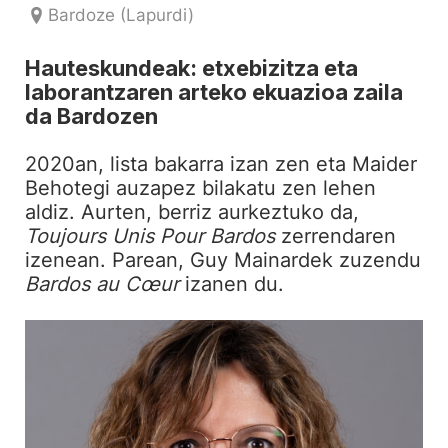
Bardoze (Lapurdi)
Hauteskundeak: etxebizitza eta
laborantzaren arteko ekuazioa zaila
da Bardozen
2020an, lista bakarra izan zen eta Maider
Behotegi auzapez bilakatu zen lehen
aldiz. Aurten, berriz aurkeztuko da,
Toujours Unis Pour Bardos
zerrendaren
izenean. Parean, Guy Mainardek zuzendu
Bardos au Cœur
izanen du.