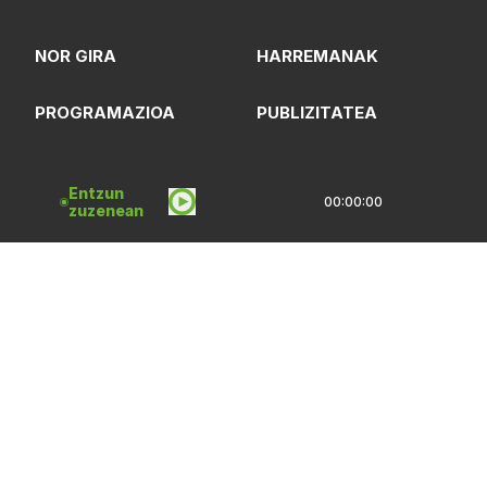
NOR GIRA
HARREMANAK
PROGRAMAZIOA
PUBLIZITATEA
ARTXIBOA
SAREBIDE
Entzun
00:00:00
zuzenean
LOGOTEKA
QUI SOMMES-NOUS?
Lege Oharrak
Pribatasun Politika
CC Lizentzia