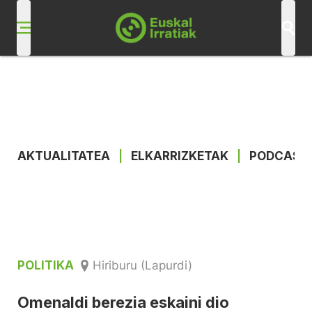
AKTUALITATEA
|
ELKARRIZKETAK
|
PODCAST
POLITIKA
Hiriburu (Lapurdi)
Omenaldi berezia eskaini dio