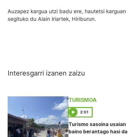
Auzapez kargua utzi badu ere, hautetsi karguan
segituko du Alain Iriartek, Hiriburun.
Interesgarri izanen zaizu
TURISMOA
2:01
Turismo sasoina usaian
baino berantago hasi da