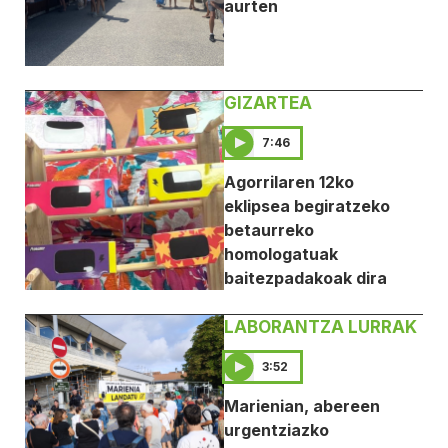
aurten
GIZARTEA
7:46
Agorrilaren 12ko
eklipsea begiratzeko
betaurreko
homologatuak
baitezpadakoak dira
LABORANTZA LURRAK
3:52
Marienian, abereen
urgentziazko