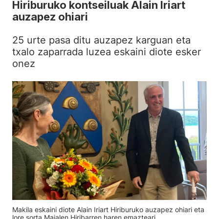
Hiriburuko kontseiluak Alain Iriart
auzapez ohiari
25 urte pasa ditu auzapez karguan eta
txalo zaparrada luzea eskaini diote esker
onez
Makila eskaini diote Alain Iriart Hiriburuko auzapez ohiari eta
lore sorta Maialen Hiribarren haren emazteari