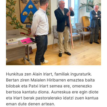
Hunkitua zen Alain Iriart, familiak inguraturik.
Bertan ziren Maialen Hiribarren emaztea baita
bilobak eta Patxi Iriart semea ere, omenezko
bertsoa kantatu diona. Aurreskua ere egin diote
eta Iriart berak pastoralerako idatzi zuen kantua
eman dute denen artean.