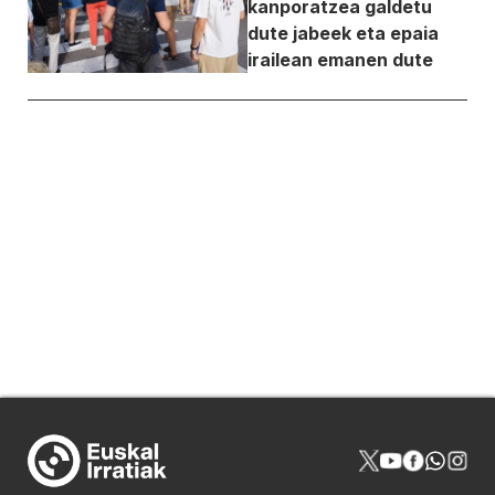
kanporatzea galdetu
dute jabeek eta epaia
irailean emanen dute