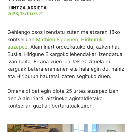
IHINTZA ARRIETA
2026/05/19 07:22
Gehiengo osoz izendatu zuten maiatzaren 18ko
kontseiluan
Mathieu Elgoyhen, Hiriburuko
auzapez
. Alain Iriart ordezkatuko du, azken hau
Euskal Hirigune Elkargoko lehendakari izendatua
izan baita. Errana zuen Iriartek ez zituela bi
karguak batera eramanen eta hala egin du, nahiz
eta Hiriburun hautetsi izaten segituko duen.
Omenaldi bat egin diote 25 urtez auzapez izan
den Alain Iriarti, aitzineko agintaldietako
kontseilari guztiak bertaratuak ziren.