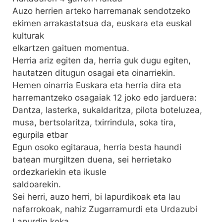
Auzo herrien arteko harremanak sendotzeko
ekimen arrakastatsua da, euskara eta euskal
kulturak
elkartzen gaituen momentua.
Herria ariz egiten da, herria guk dugu egiten,
hautatzen ditugun osagai eta oinarriekin.
Hemen oinarria Euskara eta herria dira eta
harremantzeko osagaiak 12 joko edo jarduera:
Dantza, lasterka, sukaldaritza, pilota boteluzea,
musa, bertsolaritza, txirrindula, soka tira,
egurpila etbar
Egun osoko egitaraua, herria besta haundi
batean murgiltzen duena, sei herrietako
ordezkariekin eta ikusle
saldoarekin.
Sei herri, auzo herri, bi lapurdikoak eta lau
nafarrokoak, nahiz Zugarramurdi eta Urdazubi
Lapurdin koka