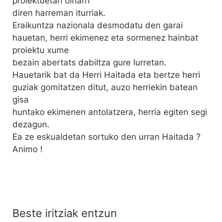
proiektuetan oinarri
diren harreman iturriak.
Eraikuntza nazionala desmodatu den garai
hauetan, herri ekimenez eta sormenez hainbat
proiektu xume
bezain abertats dabiltza gure lurretan.
Hauetarik bat da Herri Haitada eta bertze herri
guziak gomitatzen ditut, auzo herriekin batean
gisa
huntako ekimenen antolatzera, herria egiten segi
dezagun.
Ea ze eskualdetan sortuko den urran Haitada ?
Animo !
Beste iritziak entzun