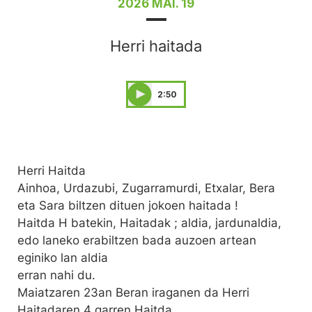
2026 MAI. 19
Herri haitada
2:50
Herri Haitda
Ainhoa, Urdazubi, Zugarramurdi, Etxalar, Bera
eta Sara biltzen dituen jokoen haitada !
Haitda H batekin, Haitadak ; aldia, jardunaldia,
edo laneko erabiltzen bada auzoen artean
eginiko lan aldia
erran nahi du.
Maiatzaren 23an Beran iraganen da Herri
Haitadaren 4 garren Haitda