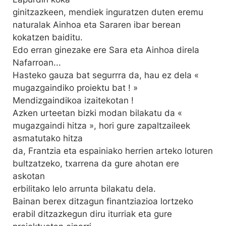
ginitzazkeen, mendiek inguratzen duten eremu
naturalak Ainhoa eta Sararen ibar berean
kokatzen baiditu.
Edo erran ginezake ere Sara eta Ainhoa direla
Nafarroan...
Hasteko gauza bat segurrra da, hau ez dela «
mugazgaindiko proiektu bat ! »
Mendizgaindikoa izaitekotan !
Azken urteetan bizki modan bilakatu da «
mugazgaindi hitza », hori gure zapaltzaileek
asmatutako hitza
da, Frantzia eta espainiako herrien arteko loturen
bultzatzeko, txarrena da gure ahotan ere
askotan
erbilitako lelo arrunta bilakatu dela.
Bainan berex ditzagun finantziazioa lortzeko
erabil ditzazkegun diru iturriak eta gure