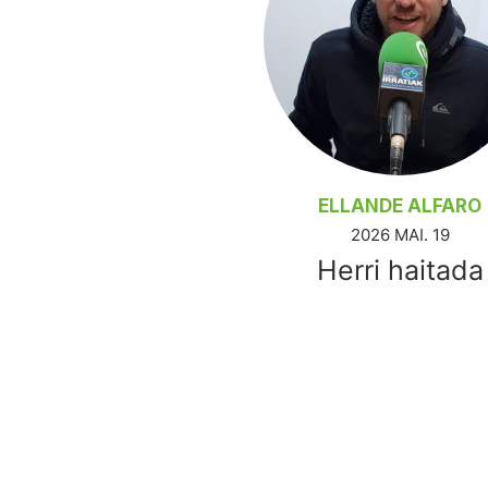
ELLANDE ALFARO
2026 MAI. 19
Herri haitada