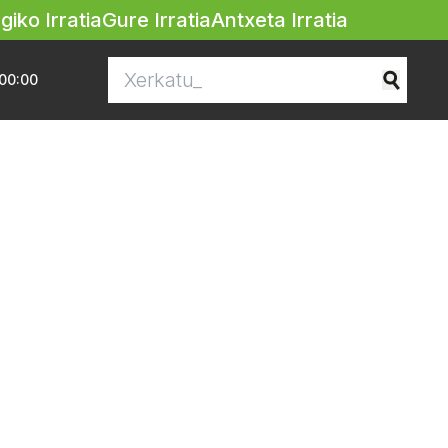
egiko Irratia
Gure Irratia
Antxeta Irratia
00:00