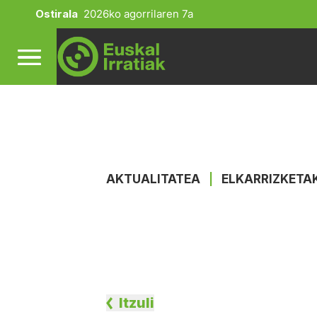
Ostirala
2026ko agorrilaren 7a
AKTUALITATEA
|
ELKARRIZKETA
Itzuli