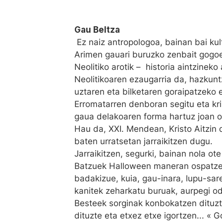
Gau Beltza
Ez naiz antropologoa, bainan bai kul
Arimen gauari buruzko zenbait gogoe
Neolitiko arotik – historia aintzinek
Neolitikoaren ezaugarria da, hazkuntz
uztaren eta bilketaren goraipatzeko e
Erromatarren denboran segitu eta k
gaua delakoaren forma hartuz joan 
Hau da, XXI. Mendean, Kristo Aitzin 
baten urratsetan jarraikitzen dugu.
Jarraikitzen, segurki, bainan nola ote
Batzuek Halloween maneran ospatzen
badakizue, kuia, gau-inara, lupu-sare
kanitek zeharkatu buruak, aurpegi od
Besteek sorginak konbokatzen dituzt
dituzte eta etxez etxe igortzen... « G