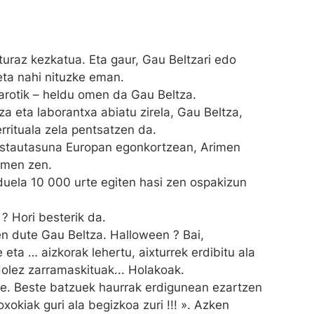
turaz kezkatua. Eta gaur, Gau Beltzari edo
ta nahi nituzke eman.
o arotik – heldu omen da Gau Beltza.
a eta laborantxa abiatu zirela, Gau Beltza,
rrituala zela pentsatzen da.
ristautasuna Europan egonkortzean, Arimen
omen zen.
duela 10 000 urte egiten hasi zen ospakizun
 ? Hori besterik da.
 dute Gau Beltza. Halloween ? Bai,
 eta … aizkorak lehertu, aixturrek erdibitu ala
olez zarramaskituak... Holakoak.
e. Beste batzuek haurrak erdigunean ezartzen
oxokiak guri ala begizkoa zuri !!! ». Azken