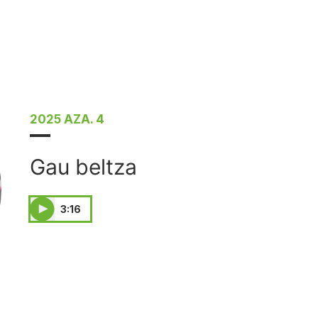
2025 AZA. 4
Gau beltza
3:16