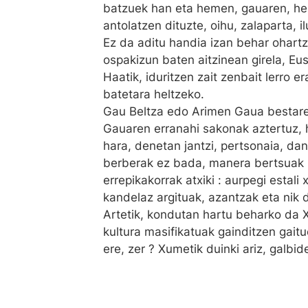
batzuek han eta hemen, gauaren, her
antolatzen dituzte, oihu, zalaparta, i
Ez da aditu handia izan behar ohar
ospakizun baten aitzinean girela, Eus
Haatik, iduritzen zait zenbait lerro er
batetara heltzeko.
Gau Beltza edo Arimen Gaua bestaren
Gauaren erranahi sakonak aztertuz, 
hara, denetan jantzi, pertsonaia, da
berberak ez bada, manera bertsuak 
errepikakorrak atxiki : aurpegi estali 
kandelaz argituak, azantzak eta nik 
Artetik, kondutan hartu beharko da X
kultura masifikatuak gainditzen gait
ere, zer ? Xumetik duinki ariz, galbid