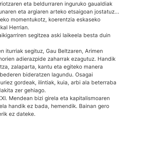
iotzaren eta beldurraren inguruko gaualdiak
lunaren eta argiaren arteko etsaigoan jostatuz...
tzeko momentukotz, koerentzia eskaseko
kal Herrian.
aikigarriren segitzea aski laikeela besta duin
 iturriak segituz, Gau Beltzaren, Arimen
horien adierazpide zaharrak ezagutuz. Handik
ntza, zalaparta, kantu eta egiteko manera
bederen bideratzen lagundu. Osagai
xuriez gordeak, ilintiak, kuia, arbi ala beterraba
dakita zer gehiago.
XI. Mendean bizi girela eta kapitalismoaren
uela handik ez bada, hemendik. Bainan gero
erik ez dateke.