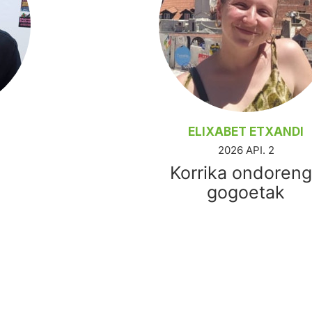
ELIXABET ETXANDI
2026 API. 2
Korrika ondoren
gogoetak