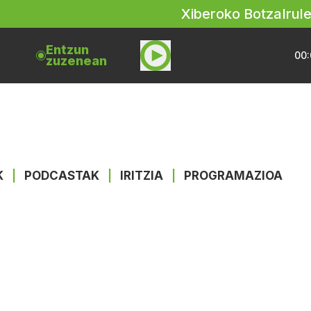
Xiberoko Botza
Irul
Entzun
00:
zuzenean
K
|
PODCASTAK
|
IRITZIA
|
PROGRAMAZIOA