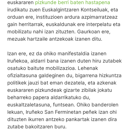
euskararen
pizkunde berri baten hastapena
irudikatu zuen Euskalgintzaren Kontseiluak, eta
orduan ere, instituzioen ardura azpimarratzeaz
gain herritarrak, euskaldunak ere interpelatu eta
mobilizatu nahi izan zituzten. Gaurkoan ere,
mezuak hartzaile antzekoak izanen ditu.
Izan ere, ez da ohiko manifestaldia izanen
Iruñekoa, aldarri bana izanen duten hiru zutabek
osatuko baitute mobilizazioa. Lehenak
ofizialtasuna galdeginen du, bigarrena hizkuntza
politikek jauzi bat eman dezatela, eta azkenak
euskararen pizkundeak gizarte zibilak jokatu
beharreko papera aldarrikatuko du,
euskaltzaletasuna, funtsean. Ohiko banderolen
lekuan, Iruñeko San Ferminetan peñek izan ohi
dituzten ikurren antzeko pankartak izanen dira
zutabe bakoitzaren buru.