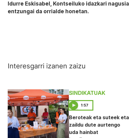
Idurre Eskisabel, Kontseiluko idazkari nagusia
entzungai da orrialde honetan.
Interesgarri izanen zaizu
SINDIKATUAK
1:57
Beroteak eta suteek eta
zaildu dute aurtengo
uda hainbat