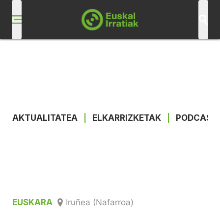
AKTUALITATEA
|
ELKARRIZKETAK
|
PODCAST
EUSKARA
Iruñea (Nafarroa)