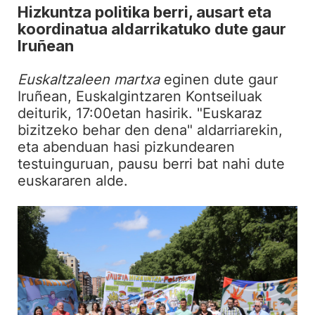
Hizkuntza politika berri, ausart eta
koordinatua aldarrikatuko dute gaur
Iruñean
Euskaltzaleen martxa
eginen dute gaur
Iruñean, Euskalgintzaren Kontseiluak
deiturik, 17:00etan hasirik. "Euskaraz
bizitzeko behar den dena" aldarriarekin,
eta abenduan hasi pizkundearen
testuinguruan, pausu berri bat nahi dute
euskararen alde.