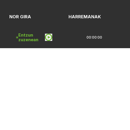
NOR GIRA
HARREMANAK
PROGRAMAZIOA
PUBLIZITATEA
Entzun
00:00:00
zuzenean
ARTXIBOA
SAREBIDE
LOGOTEKA
QUI SOMMES-NOUS?
Lege Oharrak
Pribatasun Politika
CC Lizentzia