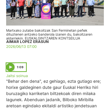
Martxako zutabe bakoitzak San Ferminetan peñek
dituztenen antzeko banderola izanen du, bakoitzaren
aldarriekin. EUSKALGINTZAREN KONTSEILUA
AIMAR LOPEZ ERASUN
2026/06/13 07:00
1:09
Jaitsi soinua
"Behar den dena", ez gehiago, ezta gutiago ere;
horixe galdeginen dute gaur Euskal Herriko hiri
buruzagiko karriketan biltzekoak diren milaka
lagunek. Abenduan jadanik, Bilboko Miribilla
aretoan egindako ekitaldi artistiko jendetsuan