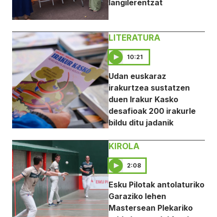
langilerentzat
LITERATURA
10:21
Udan euskaraz
irakurtzea sustatzen
duen Irakur Kasko
desafioak 200 irakurle
bildu ditu jadanik
KIROLA
2:08
Esku Pilotak antolaturiko
Garaziko lehen
Mastersean Plekariko