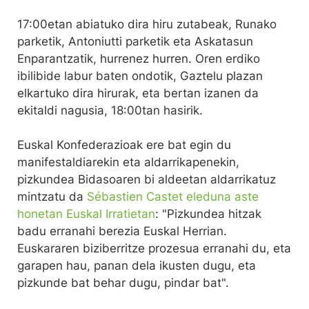
17:00etan abiatuko dira hiru zutabeak, Runako
parketik, Antoniutti parketik eta Askatasun
Enparantzatik, hurrenez hurren. Oren erdiko
ibilibide labur baten ondotik, Gaztelu plazan
elkartuko dira hirurak, eta bertan izanen da
ekitaldi nagusia, 18:00tan hasirik.
Euskal Konfederazioak ere bat egin du
manifestaldiarekin eta aldarrikapenekin,
pizkundea Bidasoaren bi aldeetan aldarrikatuz
mintzatu da
Sébastien Castet eleduna aste
honetan Euskal Irratietan
: "Pizkundea hitzak
badu erranahi berezia Euskal Herrian.
Euskararen biziberritze prozesua erranahi du, eta
garapen hau, panan dela ikusten dugu, eta
pizkunde bat behar dugu, pindar bat".