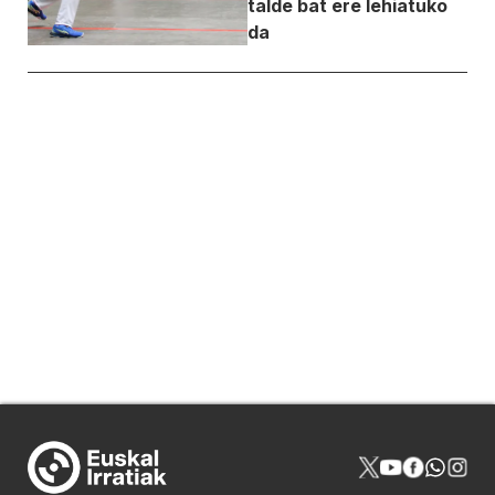
talde bat ere lehiatuko
da