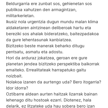
Beldurgarria ere zunbat sos, gehienetan sos
publikoa xahutzen den armagintzan,
militarkerietan.
Ikusiz nola urgentzia dugun mundu malan klima
aldaketaren aintzinean deliberoak hartu eta
bereziki sos ahalak bideratzeko, baitezpadakoa
da gure lehentasunak kanbiatzea.
Bizitzeko beste manerak beharko ditugu
pentsatu, asmatu eta adostu.
Hori da arduraz jokatzea, geroan ere gure
planetan jendea bizitzeko perspektiba baikorrak
emaiteko. Errealitateak harrapatuko gaitu
noizbait.
Nolakoa izanen da aurtengo uda? Bero itogarria?
Idor idorra?
Oztibarre aldean aurten haitzak lizarrak bainan
lehenago ditu hostoak ezarri. Diotenez, hala
delarik, ez litzateke uda hau sobera bero izan