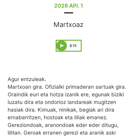
2026 API. 1
Martxoaz
3:11
Agur entzuleak.
Martxoan gira. Ofizialki primaderan sartuak gira.
Oraindik euri eta hotza izanik ere, egunak biziki
luzatu dira eta ondorioz landareak mugitzen
hasiak dira. Kimuak, ninikak, begiak ari dira
ernaberritzen, hostoak eta liliak emanez.
Gereziondoak, aranondoak eder eder ditugu,
lilitan. Geroak erranen gerezi eta aranik aski