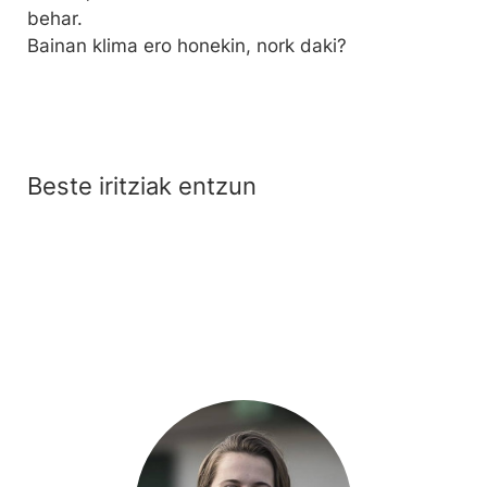
behar.
Bainan klima ero honekin, nork daki?
Beste iritziak entzun