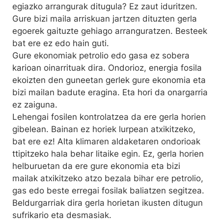
egiazko arrangurak ditugula? Ez zaut iduritzen.
Gure bizi maila arriskuan jartzen dituzten gerla
egoerek gaituzte gehiago arranguratzen. Besteek
bat ere ez edo hain guti.
Gure ekonomiak petrolio edo gasa ez sobera
karioan oinarrituak dira. Ondorioz, energia fosila
ekoizten den guneetan gerlek gure ekonomia eta
bizi mailan badute eragina. Eta hori da onargarria
ez zaiguna.
Lehengai fosilen kontrolatzea da ere gerla horien
gibelean. Bainan ez horiek lurpean atxikitzeko,
bat ere ez! Alta klimaren aldaketaren ondorioak
ttipitzeko hala behar litaike egin. Ez, gerla horien
helburuetan da ere gure ekonomia eta bizi
mailak atxikitzeko atzo bezala bihar ere petrolio,
gas edo beste erregai fosilak baliatzen segitzea.
Beldurgarriak dira gerla horietan ikusten ditugun
sufrikario eta desmasiak.