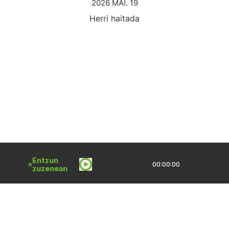
2026 MAI. 19
Herri haitada
Entzun
00:00:00
zuzenean