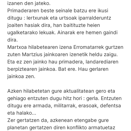
izanen den jateko.
Primaderaren beste seinale batzu ere ikusi
ditugu : lertxunak eta urtsoak iparralderuntz
joaiten hasiak dira, han baitituzte heien
ugalketarako lekuak. Ainarak ere hemen gaindi
dira.
Martxoa hilabetearen izena Erromatarrek gurtzen
zuten Martzius jainkoaren izenetik heldu zaigu.
Eta ez zen jainko hau primadera, landarediaren
berpiztearen jainkoa. Bat ere. Hau gerlaren
jainkoa zen.
Azken hilabetetan gure aktualitatean gero eta
gehiago entzuten dugu hitz hori : gerla. Entzuten
ditugu ere armada, militarrak, erasoak, defentsa
eta halako...
Zer gertatzen da, azkenean etengabe gure
planetan gertatzen diren konflikto armatuetaz