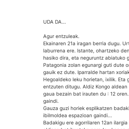
UDA DA...
Agur entzuleak.
Ekainaren 21a iragan berria dugu. Ur
laburrena ere. Istante, ohartzeko d
hasiko dira, eta neguruntz abiatuko 
Patagonia zolan egunargi guti dute o
gauik ez dute. Iparralde hartan xoria
Hegoaldeko leku horietan, ixilik. Eta
entzuten ditugu. Aldiz Kongo aldean 
gaua bezain bat irauten du : 12 oren
gaindi.
Gauza guzi horiek esplikatzen badakig
ibilmoldea espazioan gaindi...
Badakigu ere agorrilaren 12an ilargia