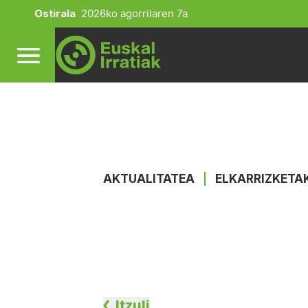
Ostirala
2026ko agorrilaren 7a
AKTUALITATEA
|
ELKARRIZKETA
Itzuli