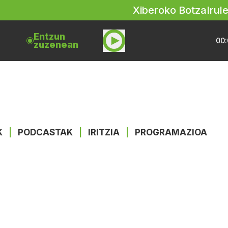
Xiberoko Botza
Irul
Entzun
00:
zuzenean
K
|
PODCASTAK
|
IRITZIA
|
PROGRAMAZIOA