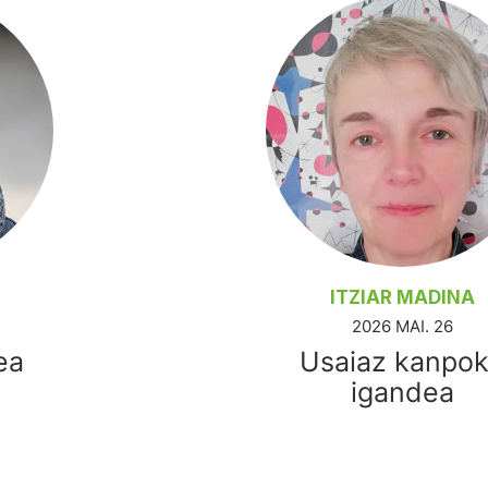
ITZIAR MADINA
2026 MAI. 26
ea
Usaiaz kanpo
igandea