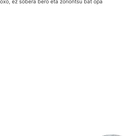
goxo, ez sobera bero eta zoriontsu bat opa