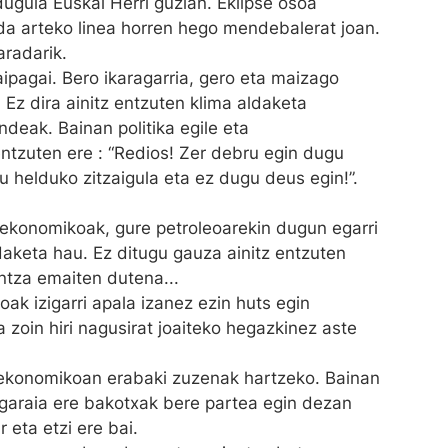
ugula Euskal Herri guzian. Eklipse osoa
a arteko linea horren hego mendebalerat joan.
aradarik.
pagai. Bero ikaragarria, gero eta maizago
Ez dira ainitz entzuten klima aldaketa
deak. Bainan politika egile eta
entzuten ere : “Redios! Zer debru egin dugu
helduko zitzaigula eta ez dugu deus egin!”.
e ekonomikoak, gure petroleoarekin dugun egarri
daketa hau. Ez ditugu gauza ainitz entzuten
ntza emaiten dutena...
ak izigarri apala izanez ezin huts egin
 zoin hiri nagusirat joaiteko hegazkinez aste
o ekonomikoan erabaki zuzenak hartzeko. Bainan
 garaia ere bakotxak bere partea egin dezan
 eta etzi ere bai.