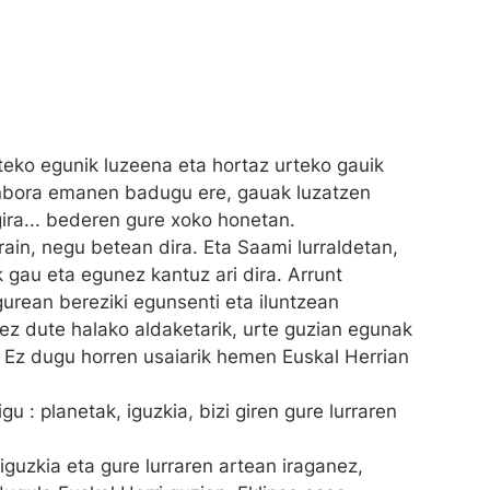
teko egunik luzeena eta hortaz urteko gauik
enbora emanen badugu ere, gauak luzatzen
gira... bederen gure xoko honetan.
rain, negu betean dira. Eta Saami lurraldetan,
k gau eta egunez kantuz ari dira. Arrunt
 gurean bereziki egunsenti eta iluntzean
ez dute halako aldaketarik, urte guzian egunak
. Ez dugu horren usaiarik hemen Euskal Herrian
u : planetak, iguzkia, bizi giren gure lurraren
 iguzkia eta gure lurraren artean iraganez,