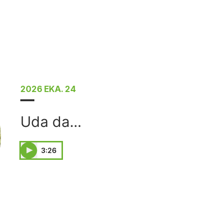
2026 EKA. 24
Uda da...
3:26