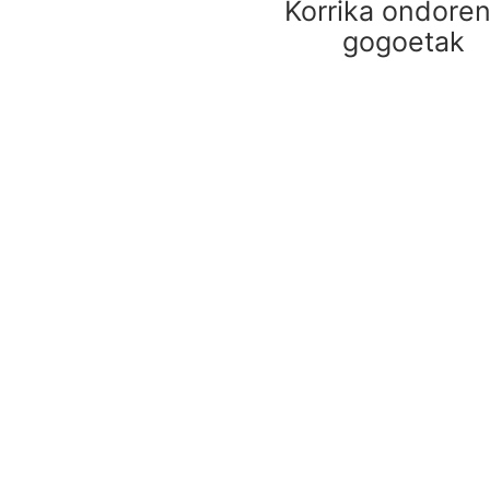
a
Korrika ondore
gogoetak