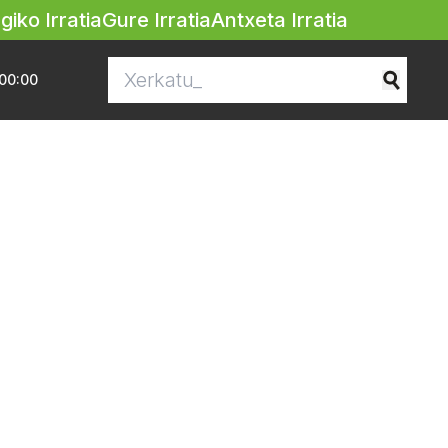
egiko Irratia
Gure Irratia
Antxeta Irratia
00:00