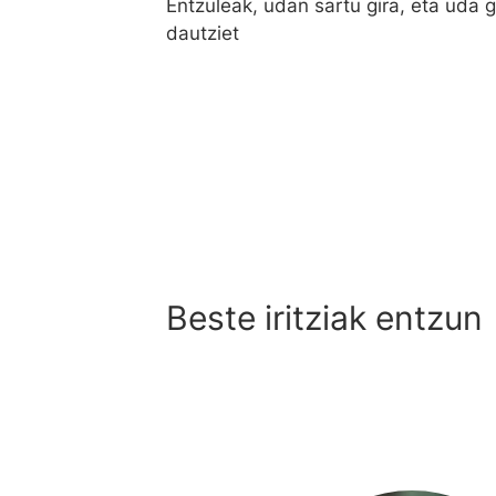
Entzuleak, udan sartu gira, eta uda 
dautziet
Beste iritziak entzun