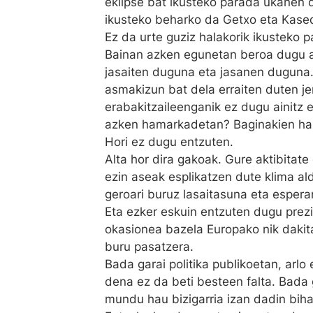
eklipse bat ikusteko parada ukanen d
ikusteko beharko da Getxo eta Kased
Ez da urte guziz halakorik ikusteko p
Bainan azken egunetan beroa dugu ai
jasaiten duguna eta jasanen duguna. 
asmakizun bat dela erraiten duten jen
erabakitzaileenganik ez dugu ainitz 
azken hamarkadetan? Baginakien hau 
Hori ez dugu entzuten.
Alta hor dira gakoak. Gure aktibitat
ezin aseak esplikatzen dute klima al
geroari buruz lasaitasuna eta espera
Eta ezker eskuin entzuten dugu prezio
okasionea bazela Europako nik dakita
buru pasatzera.
Bada garai politika publikoetan, arl
dena ez da beti besteen falta. Bada
mundu hau bizigarria izan dadin bihar