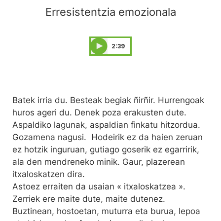
Erresistentzia emozionala
2:39
Batek irria du. Besteak begiak ñirñir. Hurrengoak
huros ageri du. Denek poza erakusten dute.
Aspaldiko lagunak, aspaldian finkatu hitzordua.
Gozamena nagusi. Hodeirik ez da haien zeruan
ez hotzik inguruan, gutiago goserik ez egarririk,
ala den mendreneko minik. Gaur, plazerean
itxaloskatzen dira.
Astoez erraiten da usaian « itxaloskatzea ».
Zerriek ere maite dute, maite dutenez.
Buztinean, hostoetan, muturra eta burua, lepoa