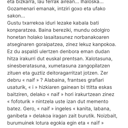
eta bizkarra, lau ferrak airean... Ihaloska...
Gozamenari emanak, intziri goxo eta ufako
sakon...
Gustu txarrekoa iduri lezake kabala bati
konparatzea. Baina bereziki, mundu odolgiro
honetan holako lasaitasunez norbanakoaren
atseginaren goraipatzea, zinez lekuz kanpokoa.
Ez du aspaldi ulertzen denbora eman dudan
hitza irakurri dut euskal prentsan. Xalotasuna,
sinesberatasuna, xumetasuna zangopilatzen
zituen eta guztiz deitoragarritzat jotzen. Zer
debru « naif » ? Alabaina, frantses grafiari
usaturik, « i » hizkiaren gainean bi ttitta eskas
baitziren, delako « naif » hori irakurtzean zinez
« fofoturik » nintzela uste izan dut memento
batez. Gero, « naif » ingeles « kanita, labana,
ganibeta » delakoa iragan zait burutik. Noizbait,
burumuinek lotura egokia egin eta « naïf »