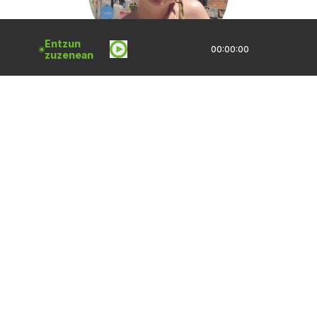
Entzun
00:00:00
zuzenean
ELIXABET ETXANDI
2026 API. 2
Korrika ondorengo
gogoetak