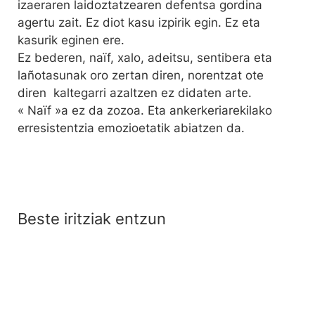
izaeraren laidoztatzearen defentsa gordina
agertu zait. Ez diot kasu izpirik egin. Ez eta
kasurik eginen ere.
Ez bederen, naïf, xalo, adeitsu, sentibera eta
lañotasunak oro zertan diren, norentzat ote
diren kaltegarri azaltzen ez didaten arte.
« Naïf »a ez da zozoa. Eta ankerkeriarekilako
erresistentzia emozioetatik abiatzen da.
Beste iritziak entzun