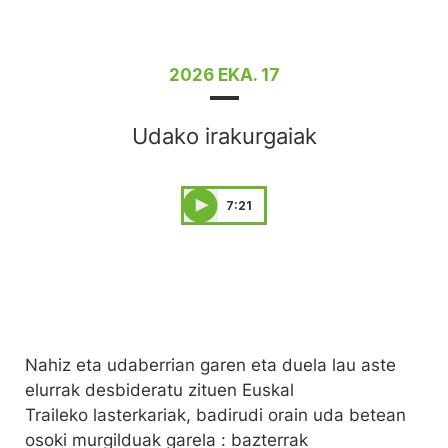
2026 EKA. 17
Udako irakurgaiak
7:21
Nahiz eta udaberrian garen eta duela lau aste
elurrak desbideratu zituen Euskal
Traileko lasterkariak, badirudi orain uda betean
osoki murgilduak garela : bazterrak