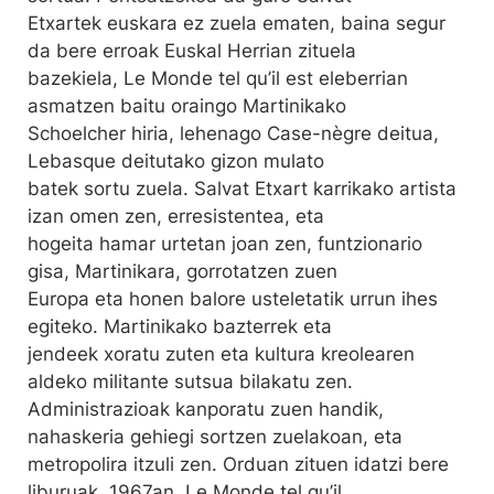
Etxartek euskara ez zuela ematen, baina segur
da bere erroak Euskal Herrian zituela
bazekiela, Le Monde tel qu’il est eleberrian
asmatzen baitu oraingo Martinikako
Schoelcher hiria, lehenago Case-nègre deitua,
Lebasque deitutako gizon mulato
batek sortu zuela. Salvat Etxart karrikako artista
izan omen zen, erresistentea, eta
hogeita hamar urtetan joan zen, funtzionario
gisa, Martinikara, gorrotatzen zuen
Europa eta honen balore usteletatik urrun ihes
egiteko. Martinikako bazterrek eta
jendeek xoratu zuten eta kultura kreolearen
aldeko militante sutsua bilakatu zen.
Administrazioak kanporatu zuen handik,
nahaskeria gehiegi sortzen zuelakoan, eta
metropolira itzuli zen. Orduan zituen idatzi bere
liburuak. 1967an, Le Monde tel qu’il