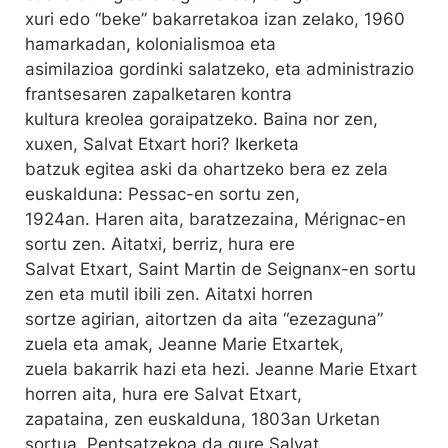
xuri edo “beke” bakarretakoa izan zelako, 1960
hamarkadan, kolonialismoa eta
asimilazioa gordinki salatzeko, eta administrazio
frantsesaren zapalketaren kontra
kultura kreolea goraipatzeko. Baina nor zen,
xuxen, Salvat Etxart hori? Ikerketa
batzuk egitea aski da ohartzeko bera ez zela
euskalduna: Pessac-en sortu zen,
1924an. Haren aita, baratzezaina, Mérignac-en
sortu zen. Aitatxi, berriz, hura ere
Salvat Etxart, Saint Martin de Seignanx-en sortu
zen eta mutil ibili zen. Aitatxi horren
sortze agirian, aitortzen da aita “ezezaguna”
zuela eta amak, Jeanne Marie Etxartek,
zuela bakarrik hazi eta hezi. Jeanne Marie Etxart
horren aita, hura ere Salvat Etxart,
zapataina, zen euskalduna, 1803an Urketan
sortua. Pentsatzekoa da gure Salvat