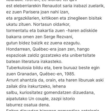
est eleberriarekin Renaudot saria irabazi zuelarik,
ez zuen Parisera joan nahi izan,
eta argazkilarien, kritikoen eta zinegileen bisitak
ukatu zituen. Nortasun oldarkor,
tormentatu eta bakartia zuen -haren adiskide
bakarra omen zen Serge Rezvani,
gutun bidez baizik ez zuena ezagutu.
Hondarrean, Québec-era joan zen, hango
espazioak zaldiz gozatzeko eta unibertsitate
batean literatura irakasteko.
Tuberkulosia bildu eta, bere buruaz beste egin
zuen Granadan, Québec-en, 1985.
Arrunt ahantzia da, orain, eta haren liburuak aski
zailak dira irakurtzeko, lehena
salbu, kuriositatez gomendatzen dizuedana,
aipatutako Un couple, zazpi istorio
laburrez osatua dena.