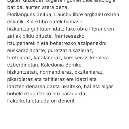
Egiten dizuedan bigarren gomendioa antologia
bat da, aurten atera dena,
Florilangues deitua, L’aucèu libre argitaletxearen
eskutik. Kolektibo batek hamasei
hizkuntza gutitutan idatzitako obra literarioren
zatiak bildu dituzte, frantsesezko
itzulpenarekin eta beharrezko azalpenekin:
euskaraz aparte, guretzat alsazieraz,
bretoieraz, katalaneraz, korsikeraz, kreolera
ezberdinetan, Kaledonia Berriko
hizkuntzetan, normandieraz, okzitanieraz,
pikardieraz eta tahitieraz ere idatzi eta
idazten denaren dasta ukaiteko, bai eta elgar
hobeki ezagutzeko ere parada da.
Irakurketa eta uda on deneri!