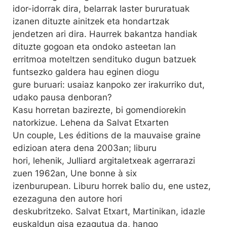
idor-idorrak dira, belarrak laster bururatuak
izanen dituzte ainitzek eta hondartzak
jendetzen ari dira. Haurrek bakantza handiak
dituzte gogoan eta ondoko asteetan lan
erritmoa moteltzen sendituko dugun batzuek
funtsezko galdera hau eginen diogu
gure buruari: usaiaz kanpoko zer irakurriko dut,
udako pausa denboran?
Kasu horretan bazirezte, bi gomendiorekin
natorkizue. Lehena da Salvat Etxarten
Un couple, Les éditions de la mauvaise graine
edizioan atera dena 2003an; liburu
hori, lehenik, Julliard argitaletxeak agerrarazi
zuen 1962an, Une bonne à six
izenburupean. Liburu horrek balio du, ene ustez,
ezezaguna den autore hori
deskubritzeko. Salvat Etxart, Martinikan, idazle
euskaldun gisa ezagutua da, hango