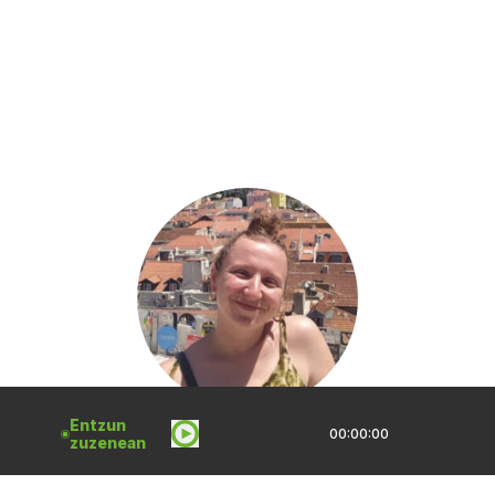
Entzun
00:00:00
ELIXABET ETXANDI
zuzenean
2026 API. 2