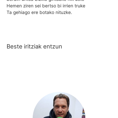
Hemen ziren sei bertso bi irrien truke
Ta gehiago ere botako nituzke.
Beste iritziak entzun