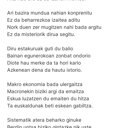
Ari bazira mundua nahian konprenitu
Ez da beharrezkoa izaitea aditu
Nork duen zer mugitzen nahi bada argitu
Ez da misteriorik dirua segitu.
Diru estakuruak guti du balio
Bainan egunerokoan zonbat ondorio
Diote hau merke da ta hori kario
Azkenean dena da hautu ixtorio.
Makro ekonomia bada ulergaitza
Macronekin biziki argi da emaitza
Eskua luzatzen du emaiten du hitza
Ta euskaldunak beti eskean gabiltza.
Sistematik atera beharko ginuke
Berdin untsa biziko gintazke nik uste