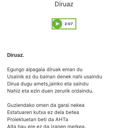
Diruaz
2:07
Diruaz.
Egungo aipagaia diruak eman du
Usainik ez du bainan denek nahi usaindu
Dirua dugu amets,jainko eta saindu
Nahiz eta ezin duen zerurik ordaindu.
Guziendako omen da garai nekea
Estatuaren kutxa ez dela betea
Proiektuetan beti da AHTa
Alta hau ere ez da izanen merkea.