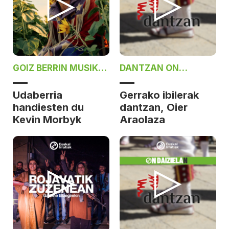
GOIZ BERRIN MUSIKA,
DANTZAN ON
JOANES GARCIA
DAIZIELAN
BASURKOREKIN
Udaberria
Gerrako ibilerak
handiesten du
dantzan, Oier
Kevin Morbyk
Araolaza