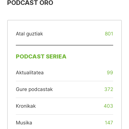
PODCAST ORO
Atal guztiak
801
PODCAST SERIEA
Aktualitatea
99
Gure podcastak
372
Kronikak
403
Musika
147