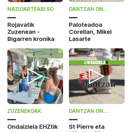
NAZIOARTEARI SO
DANTZAN ON
DAIZIELAN
Rojavatik
Paloteadoa
Zuzenean -
Corellan, Mikel
Bigarren kronika
Lasarte
ZUZENEKOAK
DANTZAN ON
DAIZIELAN
Ondaiziela EHZtik
St Pierre eta