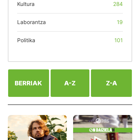
Kultura
284
Laborantza
19
Politika
101
BERRIAK
A-Z
Z-A