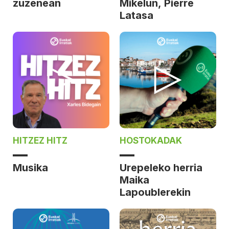
zuzenean
Mikelun, Pierre
Latasa
HITZEZ HITZ
HOSTOKADAK
Musika
Urepeleko herria
Maika
Lapoublerekin