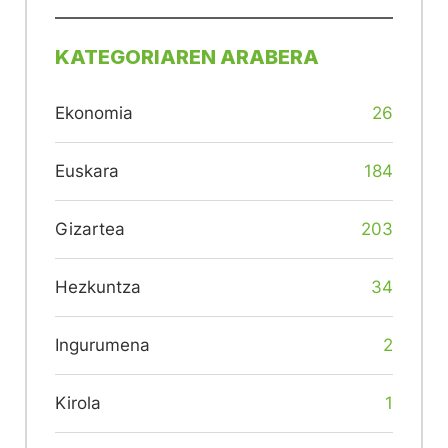
KATEGORIAREN ARABERA
Ekonomia
26
Euskara
184
Gizartea
203
Hezkuntza
34
Ingurumena
2
Kirola
1