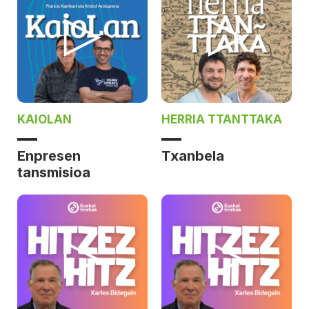
KAIOLAN
HERRIA TTANTTAKA
Enpresen
Txanbela
tansmisioa