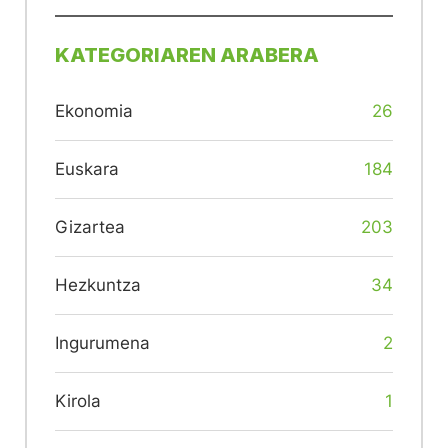
KATEGORIAREN ARABERA
Ekonomia
26
Euskara
184
Gizartea
203
Hezkuntza
34
Ingurumena
2
Kirola
1