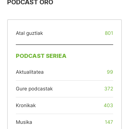
PODCAST ORO
Atal guztiak
801
PODCAST SERIEA
Aktualitatea
99
Gure podcastak
372
Kronikak
403
Musika
147