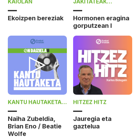
KAIOLAN
JAKITATEAK
PARTEKATZEN ON
DAIZIELAN
Ekoizpen bereziak
Hormonen eragina
gorputzean I
KANTU HAUTAKETA
HITZEZ HITZ
ON DAIZIELAN
Naiha Zubeldia,
Jauregia eta
Brian Eno / Beatie
gaztelua
Wolfe