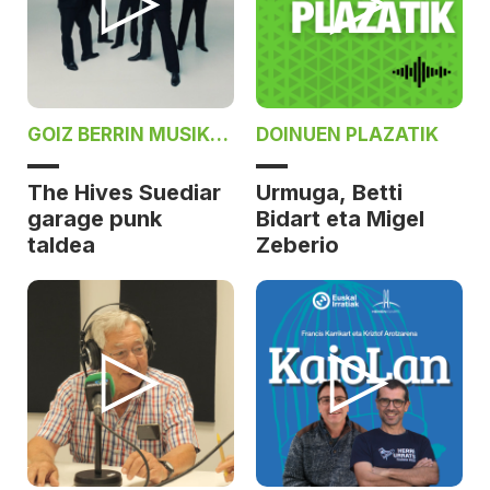
GOIZ BERRIN MUSIKA,
DOINUEN PLAZATIK
JURGI EKIZAREKIN
The Hives Suediar
Urmuga, Betti
garage punk
Bidart eta Migel
taldea
Zeberio