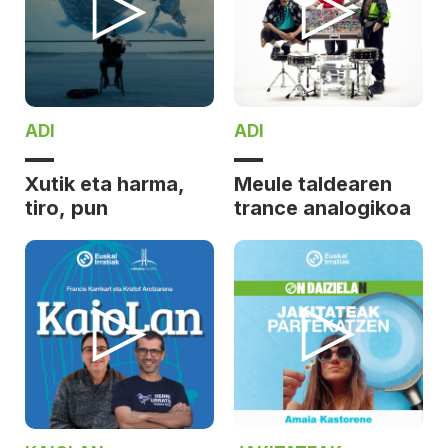
ADI
ADI
Xutik eta harma,
Meule taldearen
tiro, pun
trance analogikoa