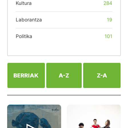
Kultura
284
Laborantza
19
Politika
101
BERRIAK
A-Z
Z-A