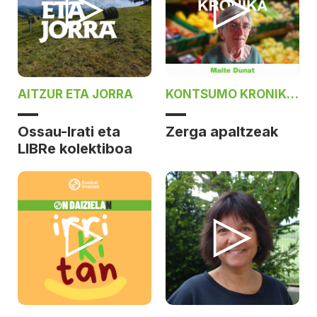
AITZUR ETA JORRA
KONTSUMO KRONIKA
ON DAIZIELAN
Ossau-Irati eta
Zerga apaltzeak
LIBRe kolektiboa