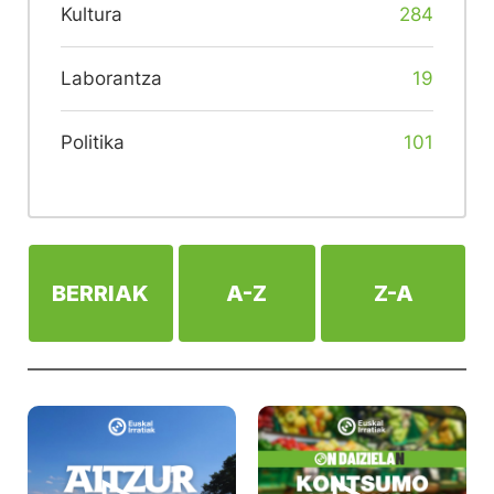
Kultura
284
Laborantza
19
Politika
101
BERRIAK
A-Z
Z-A