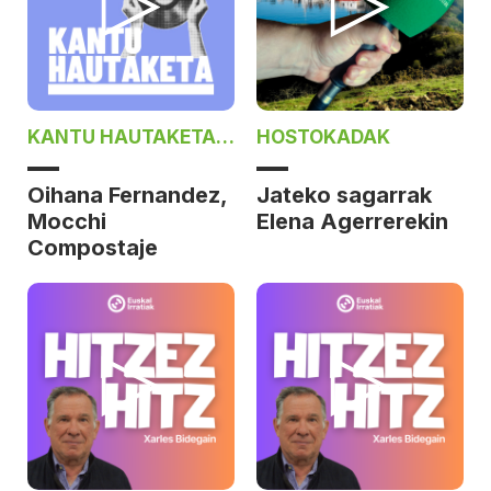
KANTU HAUTAKETA
HOSTOKADAK
ON DAIZIELAN
Oihana Fernandez,
Jateko sagarrak
Mocchi
Elena Agerrerekin
Compostaje