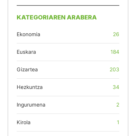
KATEGORIAREN ARABERA
Ekonomia
26
Euskara
184
Gizartea
203
Hezkuntza
34
Ingurumena
2
Kirola
1