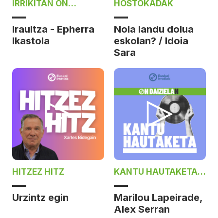
IRRIKITAN ON
HOSTOKADAK
DAIZIELAN
Iraultza - Epherra
Nola landu dolua
Ikastola
eskolan? / Idoia
Sara
HITZEZ HITZ
KANTU HAUTAKETA
ON DAIZIELAN
Urzintz egin
Marilou Lapeirade,
Alex Serran