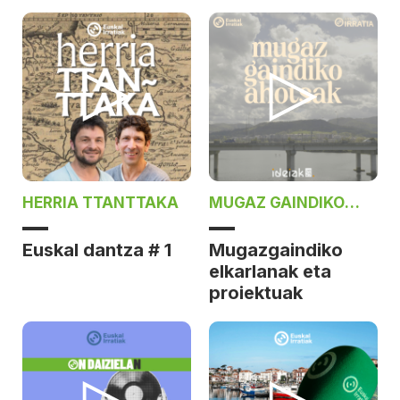
HERRIA TTANTTAKA
MUGAZ GAINDIKO
AHOTSAK
Euskal dantza # 1
Mugazgaindiko
elkarlanak eta
proiektuak