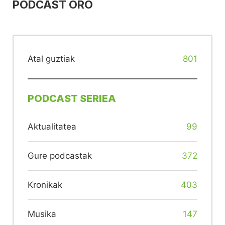
PODCAST ORO
Atal guztiak
801
PODCAST SERIEA
Aktualitatea
99
Gure podcastak
372
Kronikak
403
Musika
147