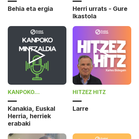
Behia eta ergia
Herri urrats - Gure
Ikastola
KANPOKO
HITZEZ HITZ
MINTZALDIA
Kanakia, Euskal
Larre
Herria, herriek
erabaki