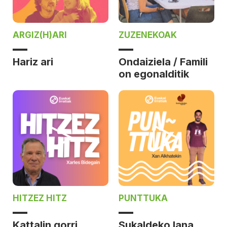
ARGIZ(H)ARI
ZUZENEKOAK
Hariz ari
Ondaiziela / Famili
on egonalditik
HITZEZ HITZ
PUNTTUKA
Kattalin gorri
Sukaldeko lana