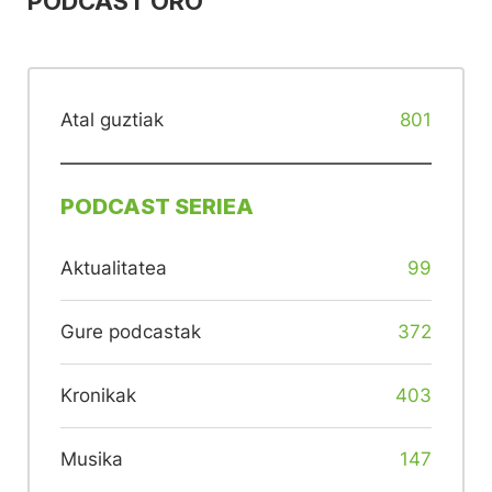
PODCAST ORO
Atal guztiak
801
PODCAST SERIEA
Aktualitatea
99
Gure podcastak
372
Kronikak
403
Musika
147