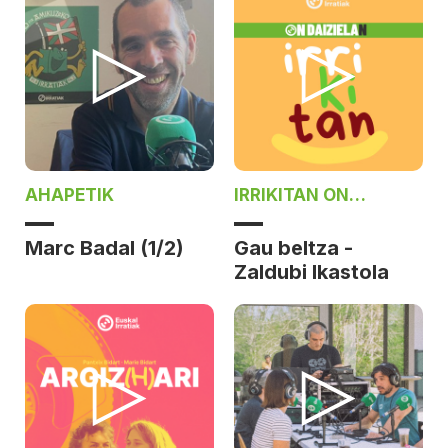
AHAPETIK
IRRIKITAN ON
DAIZIELAN
Marc Badal (1/2)
Gau beltza -
Zaldubi Ikastola