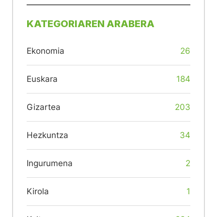
KATEGORIAREN ARABERA
Ekonomia
26
Euskara
184
Gizartea
203
Hezkuntza
34
Ingurumena
2
Kirola
1