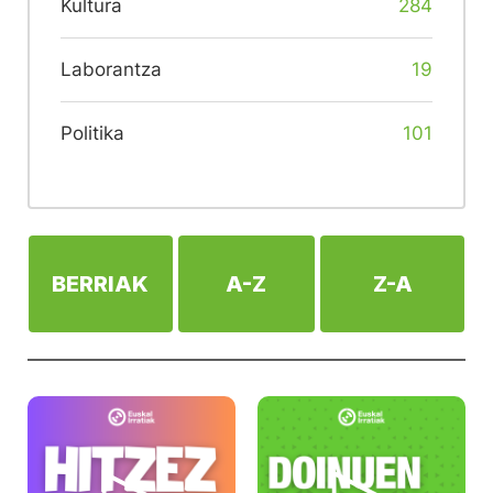
Kultura
284
Laborantza
19
Politika
101
BERRIAK
A-Z
Z-A