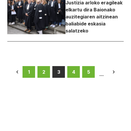
Justizia arloko eragileak
elkartu dira Baionako
auzitegiaren aitzinean
baliabide eskasia
salatzeko
1
2
3
4
5
...