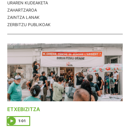
URAREN KUDEAKETA
ZAHARTZAROA
ZAINTZA LANAK
ZERBITZU PUBLIKOAK
ETXEBIZITZA
1:01