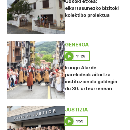
Goxoki etxea:
elkartasunezko bizitoki
kolektibo proiektua
GENEROA
11:28
Irungo Alarde
parekideak aitortza
instituzionala galdegin
du 30. urteurrenean
JUSTIZIA
1:59