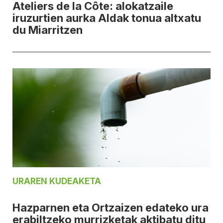
Ateliers de la Côte: alokatzaile
iruzurtien aurka Aldak tonua altxatu
du Miarritzen
URAREN KUDEAKETA
Hazparnen eta Ortzaizen edateko ura
erabiltzeko murrizketak aktibatu ditu