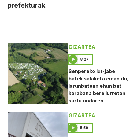
prefekturak
GIZARTEA
8:27
Senpereko lur-jabe
batek salaketa eman du,
larunbatean ehun bat
karabana bere lurretan
sartu ondoren
GIZARTEA
5:59