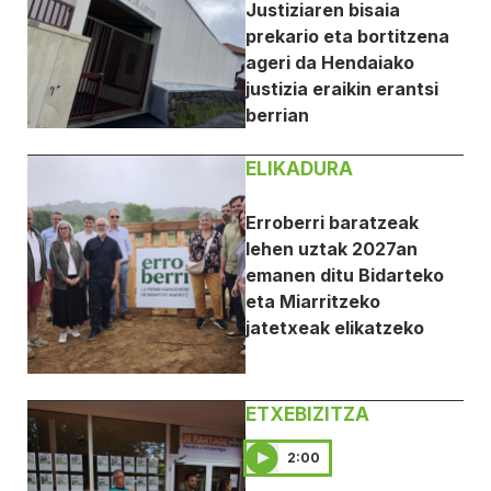
Justiziaren bisaia
prekario eta bortitzena
ageri da Hendaiako
justizia eraikin erantsi
berrian
ELIKADURA
Erroberri baratzeak
lehen uztak 2027an
emanen ditu Bidarteko
eta Miarritzeko
jatetxeak elikatzeko
ETXEBIZITZA
2:00