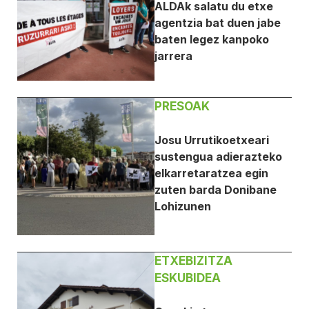
ALDAk salatu du etxe
agentzia bat duen jabe
baten legez kanpoko
jarrera
PRESOAK
Josu Urrutikoetxeari
sustengua adierazteko
elkarretaratzea egin
zuten barda Donibane
Lohizunen
ETXEBIZITZA
ESKUBIDEA